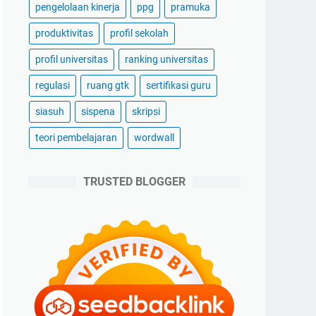
pengelolaan kinerja
ppg
pramuka
produktivitas
profil sekolah
profil universitas
ranking universitas
regulasi
ruang gtk
sertifikasi guru
siasuh
sispena
skripsi
teori pembelajaran
wordwall
TRUSTED BLOGGER