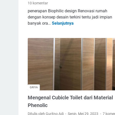
c
10 komentar
n
a
penerapan Biophilic design Renovasi rumah
g
n
dengan konsep desain terkini tentu jadi impian
a
a
banyak ora…
Selanjutnya
P
n
B
e
I
e
n
n
s
g
t
a
e
e
r
r
r
t
i
i
o
a
r
n
M
&
e
GRIYA
C
n
Mengenal Cubicle Toilet dari Material
a
a
r
Phenolic
w
a
a
Ditulis oleh Guritno Adi
Senin, Mei 29, 2023
7 kome