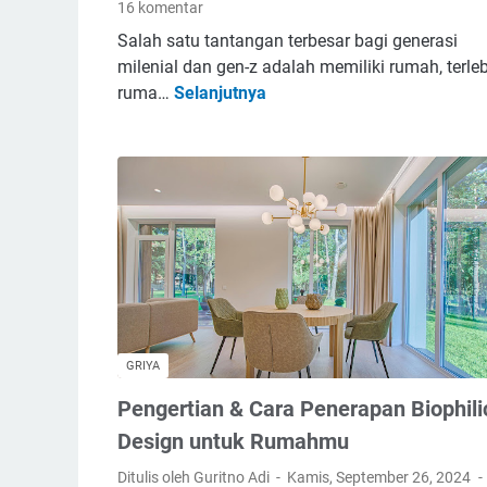
16 komentar
y
Salah satu tantangan terbesar bagi generasi
a
milenial dan gen-z adalah memiliki rumah, terle
n
ruma…
Selanjutnya
R
g
u
M
m
e
a
n
h
i
J
m
a
b
d
u
i
l
M
k
e
a
GRIYA
w
n
Pengertian & Cara Penerapan Biophili
a
B
h
Design untuk Rumahmu
e
D
n
Ditulis oleh Guritno Adi
Kamis, September 26, 2024
e