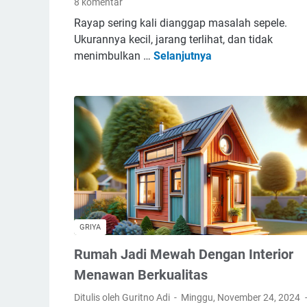
8 komentar
Rayap sering kali dianggap masalah sepele.
Ukurannya kecil, jarang terlihat, dan tidak
menimbulkan …
Selanjutnya
R
a
y
a
p
,
H
e
w
a
n
GRIYA
K
Rumah Jadi Mewah Dengan Interior
e
c
Menawan Berkualitas
i
Ditulis oleh Guritno Adi
Minggu, November 24, 2024
l