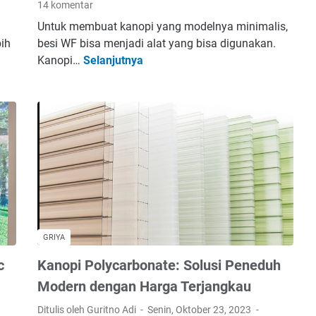
14 komentar
e
Untuk membuat kanopi yang modelnya minimalis,
m
bih
besi WF bisa menjadi alat yang bisa digunakan.
K
Kanopi…
Selanjutnya
B
e
e
r
l
a
i
m
O
i
n
k
l
d
i
a
n
n
e
R
K
e
GRIYA
a
k
c
Kanopi Polycarbonate: Solusi Peneduh
n
o
o
Modern dengan Harga Terjangkau
m
p
e
Ditulis oleh Guritno Adi
Senin, Oktober 23, 2023
i