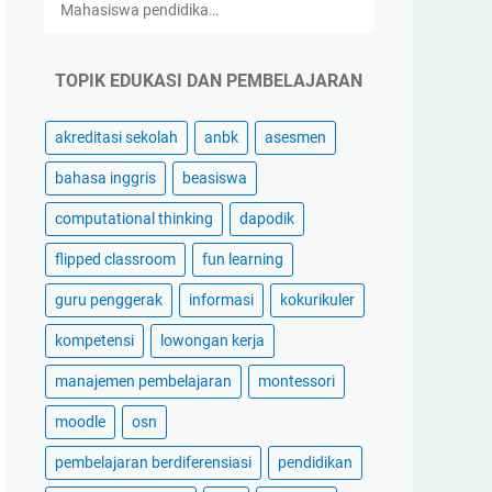
Mahasiswa pendidika…
TOPIK EDUKASI DAN PEMBELAJARAN
akreditasi sekolah
anbk
asesmen
bahasa inggris
beasiswa
computational thinking
dapodik
flipped classroom
fun learning
guru penggerak
informasi
kokurikuler
kompetensi
lowongan kerja
manajemen pembelajaran
montessori
moodle
osn
pembelajaran berdiferensiasi
pendidikan