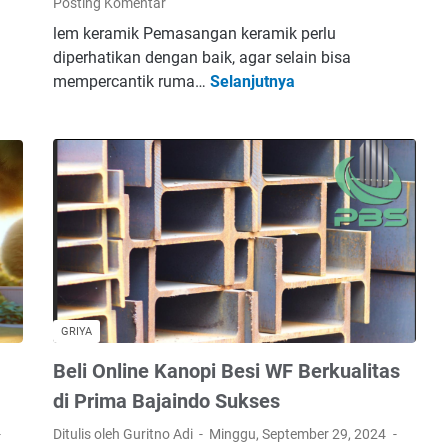
Posting Komentar
lem keramik Pemasangan keramik perlu
diperhatikan dengan baik, agar selain bisa
mempercantik ruma…
Selanjutnya
T
i
p
s
P
i
l
i
h
P
r
GRIYA
o
Beli Online Kanopi Besi WF Berkualitas
d
u
di Prima Bajaindo Sukses
k
Ditulis oleh Guritno Adi
Minggu, September 29, 2024
L