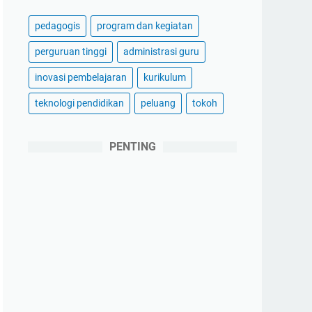
pedagogis
program dan kegiatan
perguruan tinggi
administrasi guru
inovasi pembelajaran
kurikulum
teknologi pendidikan
peluang
tokoh
PENTING