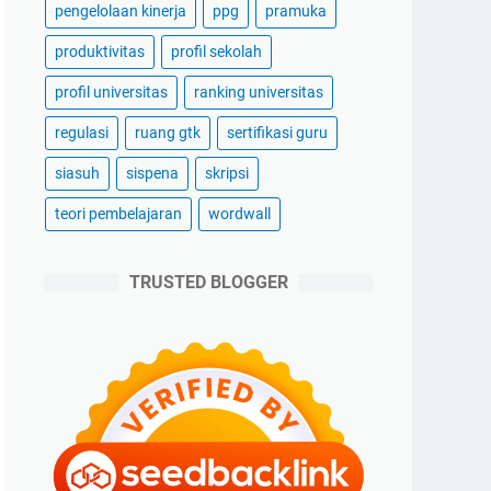
pengelolaan kinerja
ppg
pramuka
produktivitas
profil sekolah
profil universitas
ranking universitas
regulasi
ruang gtk
sertifikasi guru
siasuh
sispena
skripsi
teori pembelajaran
wordwall
TRUSTED BLOGGER