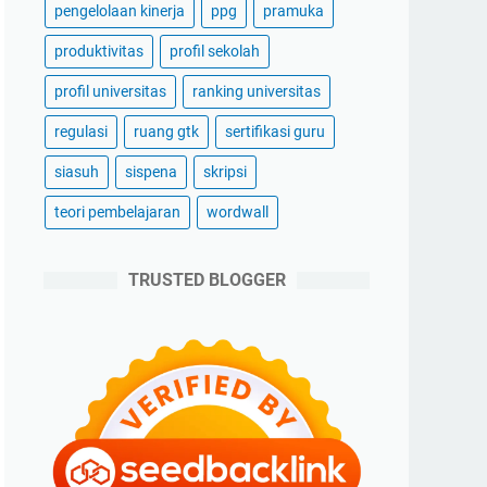
pengelolaan kinerja
ppg
pramuka
produktivitas
profil sekolah
profil universitas
ranking universitas
regulasi
ruang gtk
sertifikasi guru
siasuh
sispena
skripsi
teori pembelajaran
wordwall
TRUSTED BLOGGER