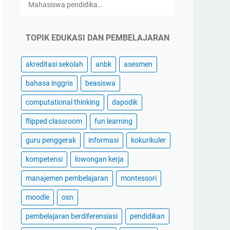
Mahasiswa pendidika…
TOPIK EDUKASI DAN PEMBELAJARAN
akreditasi sekolah
anbk
asesmen
bahasa inggris
beasiswa
computational thinking
dapodik
flipped classroom
fun learning
guru penggerak
informasi
kokurikuler
kompetensi
lowongan kerja
manajemen pembelajaran
montessori
moodle
osn
pembelajaran berdiferensiasi
pendidikan