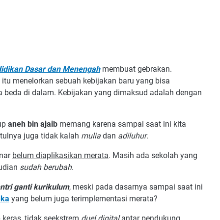
idikan Dasar dan Menengah
membuat gebrakan.
itu menelorkan sebuah kebijakan baru yang bisa
ada beda di dalam. Kebijakan yang dimaksud adalah dengan
kup
aneh bin ajaib
memang karena sampai saat ini kita
ulnya juga tidak kalah
mulia
dan
adiluhur
.
enar
belum diaplikasikan merata
. Masih ada sekolah yang
mudian
sudah berubah
.
ntri ganti kurikulum
, meski pada dasarnya sampai saat ini
eka
yang belum juga terimplementasi merata?
 keras, tidak seekstrem
duel digital
antar pendukung