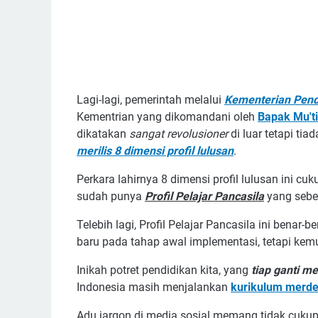
Lagi-lagi, pemerintah melalui
Kementerian Pend
Kementrian yang dikomandani oleh
Bapak Mu'ti
dikatakan
sangat revolusioner
di luar tetapi ti
merilis 8 dimensi profil lulusan
.
Perkara lahirnya 8 dimensi profil lulusan ini cu
sudah punya
Profil Pelajar Pancasila
yang sebet
Telebih lagi, Profil Pelajar Pancasila ini benar-b
baru pada tahap awal implementasi, tetapi ke
Inikah potret pendidikan kita, yang
tiap ganti me
Indonesia masih menjalankan
kurikulum merd
Adu jargon di media sosial memang tidak cukup