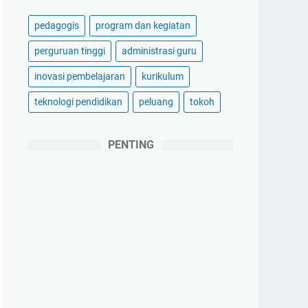
pedagogis
program dan kegiatan
perguruan tinggi
administrasi guru
inovasi pembelajaran
kurikulum
teknologi pendidikan
peluang
tokoh
PENTING