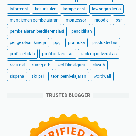
informasi
kokurikuler
kompetensi
lowongan kerja
manajemen pembelajaran
montessori
moodle
osn
pembelajaran berdiferensiasi
pendidikan
pengelolaan kinerja
ppg
pramuka
produktivitas
profil sekolah
profil universitas
ranking universitas
regulasi
ruang gtk
sertifikasi guru
siasuh
sispena
skripsi
teori pembelajaran
wordwall
TRUSTED BLOGGER