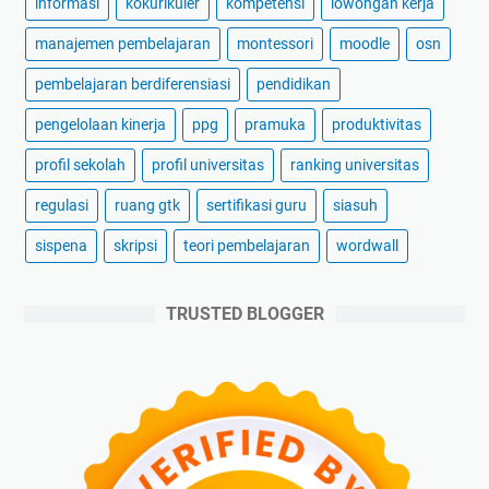
informasi
kokurikuler
kompetensi
lowongan kerja
manajemen pembelajaran
montessori
moodle
osn
pembelajaran berdiferensiasi
pendidikan
pengelolaan kinerja
ppg
pramuka
produktivitas
profil sekolah
profil universitas
ranking universitas
regulasi
ruang gtk
sertifikasi guru
siasuh
sispena
skripsi
teori pembelajaran
wordwall
TRUSTED BLOGGER