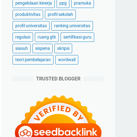
pengelolaan kinerja
ppg
pramuka
produktivitas
profil sekolah
profil universitas
ranking universitas
regulasi
ruang gtk
sertifikasi guru
siasuh
sispena
skripsi
teori pembelajaran
wordwall
TRUSTED BLOGGER