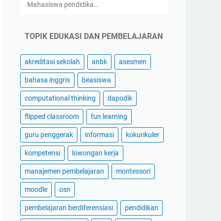
Mahasiswa pendidika…
TOPIK EDUKASI DAN PEMBELAJARAN
akreditasi sekolah
anbk
asesmen
bahasa inggris
beasiswa
computational thinking
dapodik
flipped classroom
fun learning
guru penggerak
informasi
kokurikuler
kompetensi
lowongan kerja
manajemen pembelajaran
montessori
moodle
osn
pembelajaran berdiferensiasi
pendidikan