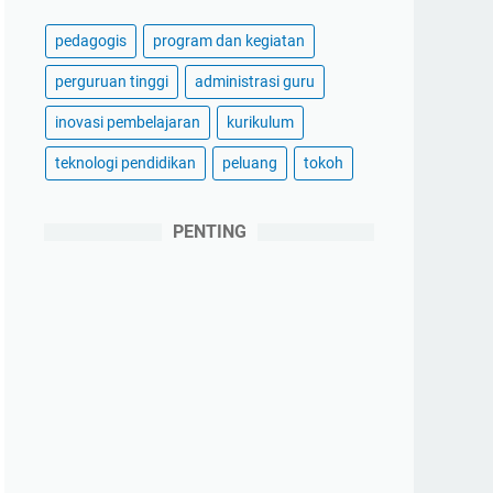
pedagogis
program dan kegiatan
perguruan tinggi
administrasi guru
inovasi pembelajaran
kurikulum
teknologi pendidikan
peluang
tokoh
PENTING