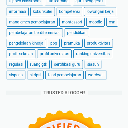
flipped classroom
fun learning
guru penggerak
informasi
kokurikuler
kompetensi
lowongan kerja
manajemen pembelajaran
montessori
moodle
osn
pembelajaran berdiferensiasi
pendidikan
pengelolaan kinerja
ppg
pramuka
produktivitas
profil sekolah
profil universitas
ranking universitas
regulasi
ruang gtk
sertifikasi guru
siasuh
sispena
skripsi
teori pembelajaran
wordwall
TRUSTED BLOGGER