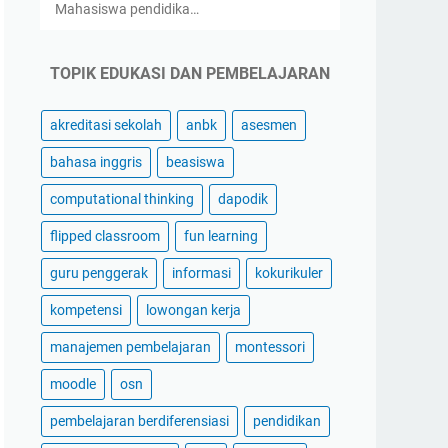
Mahasiswa pendidika…
TOPIK EDUKASI DAN PEMBELAJARAN
akreditasi sekolah
anbk
asesmen
bahasa inggris
beasiswa
computational thinking
dapodik
flipped classroom
fun learning
guru penggerak
informasi
kokurikuler
kompetensi
lowongan kerja
manajemen pembelajaran
montessori
moodle
osn
pembelajaran berdiferensiasi
pendidikan