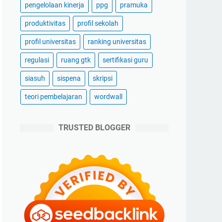
pengelolaan kinerja
ppg
pramuka
produktivitas
profil sekolah
profil universitas
ranking universitas
regulasi
ruang gtk
sertifikasi guru
siasuh
sispena
skripsi
teori pembelajaran
wordwall
TRUSTED BLOGGER