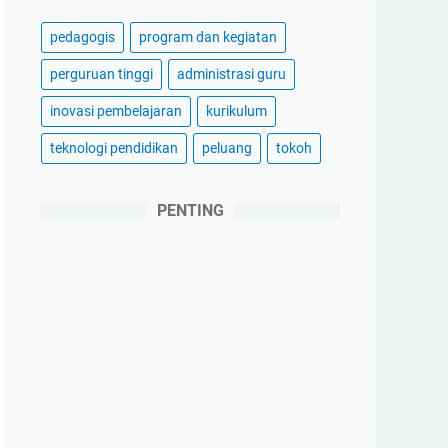
pedagogis
program dan kegiatan
perguruan tinggi
administrasi guru
inovasi pembelajaran
kurikulum
teknologi pendidikan
peluang
tokoh
PENTING