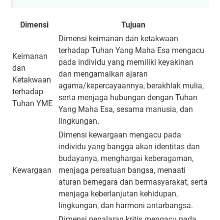
Dimensi
Tujuan
Dimensi keimanan dan ketakwaan
terhadap Tuhan Yang Maha Esa mengacu
Keimanan
pada individu yang memiliki keyakinan
dan
dan mengamalkan ajaran
Ketakwaan
agama/kepercayaannya, berakhlak mulia,
terhadap
serta menjaga hubungan dengan Tuhan
Tuhan YME
Yang Maha Esa, sesama manusia, dan
lingkungan.
Dimensi kewargaan mengacu pada
individu yang bangga akan identitas dan
budayanya, menghargai keberagaman,
Kewargaan
menjaga persatuan bangsa, menaati
aturan bernegara dan bermasyarakat, serta
menjaga keberlanjutan kehidupan,
lingkungan, dan harmoni antarbangsa.
Dimensi penalaran kritis mengacu pada