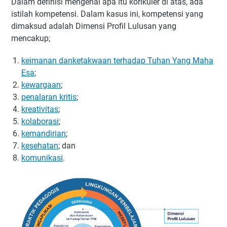
Dalam definisi mengenai apa itu korikuler di atas, ada
istilah kompetensi. Dalam kasus ini, kompetensi yang
dimaksud adalah Dimensi Profil Lulusan yang
mencakup;
keimanan danketakwaan terhadap Tuhan Yang Maha
Esa
;
kewargaan
;
penalaran kritis
;
kreativitas
;
kolaborasi
;
kemandirian
;
kesehatan
; dan
komunikasi
.