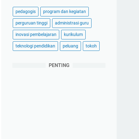
pedagogis
program dan kegiatan
perguruan tinggi
administrasi guru
inovasi pembelajaran
kurikulum
teknologi pendidikan
peluang
tokoh
PENTING