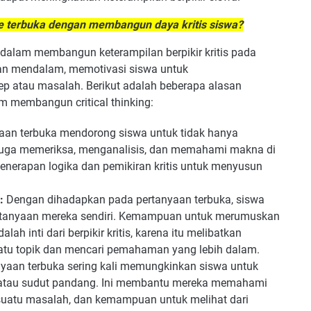
pe terbuka dengan membangun daya kritis siswa?
 dalam membangun keterampilan berpikir kritis pada
ran mendalam, memotivasi siswa untuk
p atau masalah. Berikut adalah beberapa alasan
m membangun critical thinking:
aan terbuka mendorong siswa untuk tidak hanya
i juga memeriksa, menganalisis, dan memahami makna di
 penerapan logika dan pemikiran kritis untuk menyusun
:
Dengan dihadapkan pada pertanyaan terbuka, siswa
rtanyaan mereka sendiri. Kemampuan untuk merumuskan
h inti dari berpikir kritis, karena itu melibatkan
u topik dan mencari pemahaman yang lebih dalam.
yaan terbuka sering kali memungkinkan siswa untuk
 atau sudut pandang. Ini membantu mereka memahami
suatu masalah, dan kemampuan untuk melihat dari