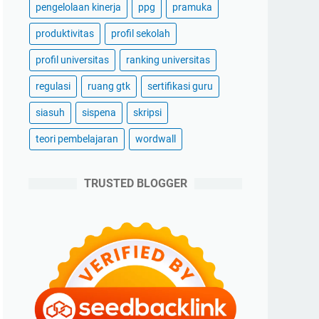
pengelolaan kinerja
ppg
pramuka
produktivitas
profil sekolah
profil universitas
ranking universitas
regulasi
ruang gtk
sertifikasi guru
siasuh
sispena
skripsi
teori pembelajaran
wordwall
TRUSTED BLOGGER