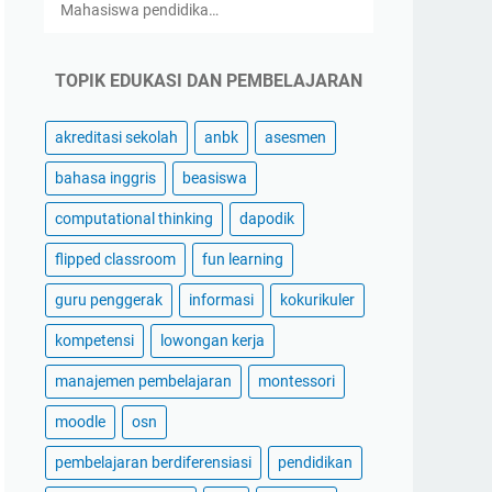
Mahasiswa pendidika…
TOPIK EDUKASI DAN PEMBELAJARAN
akreditasi sekolah
anbk
asesmen
bahasa inggris
beasiswa
computational thinking
dapodik
flipped classroom
fun learning
guru penggerak
informasi
kokurikuler
kompetensi
lowongan kerja
manajemen pembelajaran
montessori
moodle
osn
pembelajaran berdiferensiasi
pendidikan