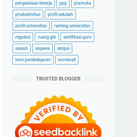
pengelolaan kinerja
ppg
pramuka
produktivitas
profil sekolah
profil universitas
ranking universitas
regulasi
ruang gtk
sertifikasi guru
siasuh
sispena
skripsi
teori pembelajaran
wordwall
TRUSTED BLOGGER