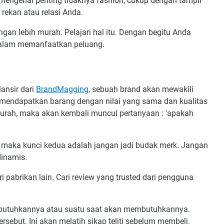
 mengenai penting tidaknya fashion, cukup dengan tampil
rekan atau relasi Anda.
an lebih murah. Pelajari hal itu. Dengan begitu Anda
k dalam memanfaatkan peluang.
lansir dari
BrandMagging,
sebuah brand akan mewakili
a mendapatkan barang dengan nilai yang sama dan kualitas
murah, maka akan kembali muncul pertanyaan : 'apakah
maka kunci kedua adalah jangan jadi budak merk. Jangan
dinamis.
i pabrikan lain. Cari review yang trusted dari pengguna
embutuhkannya atau suatu saat akan membutuhkannya.
ersebut. Ini akan melatih sikap teliti sebelum membeli.