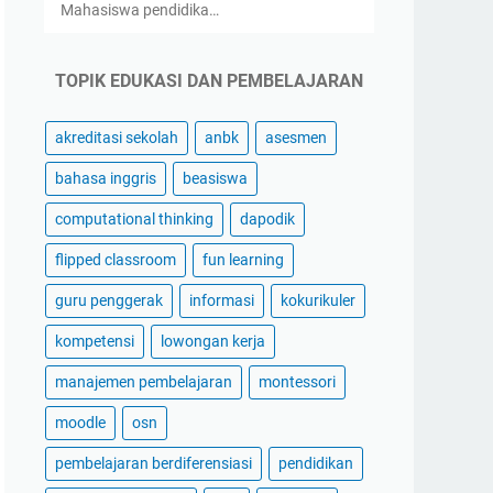
Mahasiswa pendidika…
TOPIK EDUKASI DAN PEMBELAJARAN
akreditasi sekolah
anbk
asesmen
bahasa inggris
beasiswa
computational thinking
dapodik
flipped classroom
fun learning
guru penggerak
informasi
kokurikuler
kompetensi
lowongan kerja
manajemen pembelajaran
montessori
moodle
osn
pembelajaran berdiferensiasi
pendidikan