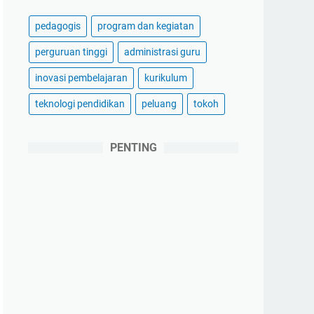
pedagogis
program dan kegiatan
perguruan tinggi
administrasi guru
inovasi pembelajaran
kurikulum
teknologi pendidikan
peluang
tokoh
PENTING