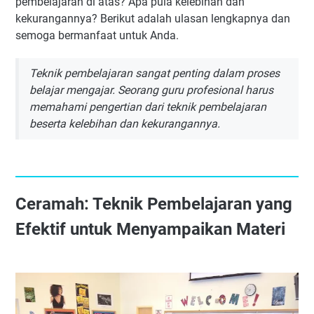
pembelajaran di atas? Apa pula kelebihan dan
Cara Penerapan Inquiry di Kelas
kekurangannya? Berikut adalah ulasan lengkapnya dan
Tips Praktis:
semoga bermanfaat untuk Anda.
Variasi dan Adaptasi
7. Teknik Eksperimen / Demonstrasi
Teknik pembelajaran sangat penting dalam proses
Pengertian Eksperimen / Demonstrasi
belajar mengajar. Seorang guru profesional harus
memahami pengertian dari teknik pembelajaran
Tujuan dan Manfaat
beserta kelebihan dan kekurangannya.
Cara Penerapan Eksperimen / Demonstrasi di Kelas
Tips Praktis
Variasi dan Adaptasi
8. Karyawisata / Study Tour: Teknik Pembelajaran untuk
Ceramah: Teknik Pembelajaran yang
Pengalaman Langsung di Lapangan
Efektif untuk Menyampaikan Materi
Pengertian Karyawisata
Tujuan dan Manfaat
Cara Penerapan Karyawisata di Kelas
Tips Praktis:
Variasi dan Adaptasi