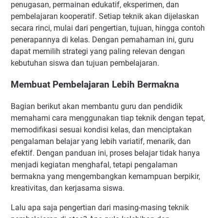
penugasan, permainan edukatif, eksperimen, dan
Pengertian Penugasan
pembelajaran kooperatif. Setiap teknik akan dijelaskan
Tujuan dan Manfaat
secara rinci, mulai dari pengertian, tujuan, hingga contoh
Cara Penerapan Penugasan di Kelas
penerapannya di kelas. Dengan pemahaman ini, guru
Tips Praktis:
dapat memilih strategi yang paling relevan dengan
Variasi dan Adaptasi
kebutuhan siswa dan tujuan pembelajaran.
5. Simulasi: Teknik Pembelajaran untuk Menghadirkan
Membuat Pembelajaran Lebih Bermakna
Pengalaman Nyata
Pengertian Simulasi
Bagian berikut akan membantu guru dan pendidik
Tujuan dan Manfaat
memahami cara menggunakan tiap teknik dengan tepat,
Cara Penerapan Simulasi di Kelas
memodifikasi sesuai kondisi kelas, dan menciptakan
pengalaman belajar yang lebih variatif, menarik, dan
Tips Praktis:
efektif. Dengan panduan ini, proses belajar tidak hanya
Variasi dan Adaptasi
menjadi kegiatan menghafal, tetapi pengalaman
6. Inquiry (Pembelajaran Inkuiri): Teknik Pembelajaran untuk
bermakna yang mengembangkan kemampuan berpikir,
Mengembangkan Rasa ingin Tahu
kreativitas, dan kerjasama siswa.
Pengertian Inquiry
Lalu apa saja pengertian dari masing-masing teknik
Tujuan dan Manfaat