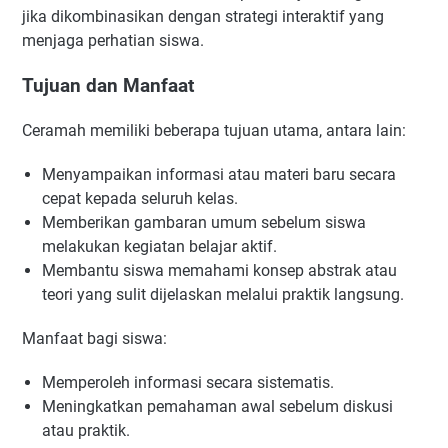
Kuasai 10 Teknik Pembelajaran Terbaru untuk Kegiatan
jika dikombinasikan dengan strategi interaktif yang
Belajar Mengajar yang Efektif dan Bermakna
menjaga perhatian siswa.
Poin Penting:
Tujuan dan Manfaat
Bacaan lebih lanjut :
Penutup
Ceramah memiliki beberapa tujuan utama, antara lain:
Menyampaikan informasi atau materi baru secara
cepat kepada seluruh kelas.
Memberikan gambaran umum sebelum siswa
melakukan kegiatan belajar aktif.
Membantu siswa memahami konsep abstrak atau
teori yang sulit dijelaskan melalui praktik langsung.
Manfaat bagi siswa:
Memperoleh informasi secara sistematis.
Meningkatkan pemahaman awal sebelum diskusi
atau praktik.