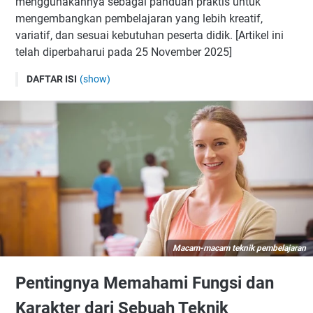
menggunakannya sebagai panduan praktis untuk
mengembangkan pembelajaran yang lebih kreatif,
variatif, dan sesuai kebutuhan peserta didik. [Artikel ini
telah diperbaharui pada 25 November 2025]
DAFTAR ISI
(show)
Pentingnya Memahami Fungsi dan Karakter dari Sebuah
Teknik Pembelajaran
Setiap Teknik Pembelajaran Memiliki Kelebihan dan
Kekurangan
Membuat Pembelajaran Lebih Bermakna
Ceramah: Teknik Pembelajaran yang Efektif untuk
Menyampaikan Materi
Pengertian Ceramah
Tujuan dan Manfaat
Macam-macam teknik pembelajaran
Cara Penerapan Ceramah di Kelas
Pentingnya Memahami Fungsi dan
Tips Praktis:
Karakter dari Sebuah Teknik
Variasi dan Adaptasi