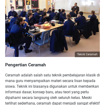
9. Tutorial: Teknik Pembelajaran untuk Membimbing
Langkah demi Langkah
Pengertian Tutorial
Tujuan dan Manfaat
Cara Penerapan Tutorial di Kelas
Variasi dan Adaptasi
10. Problem Solving: Teknik Pembelajaran untuk Melatih
Kemampuan Analisis dan Kreativitas
Teknik Ceramah
Pengertian Problem Solving
Tujuan dan Manfaat
Pengertian Ceramah
Cara Penerapan Problem Solving di Kelas
Ceramah adalah salah satu teknik pembelajaran klasik di
Tips Praktis:
mana guru menyampaikan materi secara lisan kepada
Variasi dan Adaptasi
siswa. Teknik ini biasanya digunakan untuk memberikan
Kesimpulan
informasi dasar, konsep baru, atau teori yang perlu
Masing-masing Teknik Memiliki Kelebihan dan
dipahami secara langsung oleh seluruh kelas. Meski
Kekurangan
terlihat sederhana, ceramah dapat menjadi sangat efektif