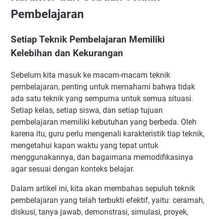
2. Diskusi: Teknik Pembelajaran untuk Meningkatkan
Pembelajaran
Partisipasi Siswa
Pengertian Diskusi
Setiap Teknik Pembelajaran Memiliki
Tujuan dan Manfaat
Kelebihan dan Kekurangan
Cara Penerapan Diskusi di Kelas
Sebelum kita masuk ke macam-macam teknik
Tips Praktis:
pembelajaran, penting untuk memahami bahwa tidak
Variasi dan Adaptasi
ada satu teknik yang sempurna untuk semua situasi.
3. Tanya Jawab: Teknik Pembelajaran untuk Meningkatkan
Setiap kelas, setiap siswa, dan setiap tujuan
Pemahaman Siswa
pembelajaran memiliki kebutuhan yang berbeda. Oleh
Pengertian Tanya Jawab
karena itu, guru perlu mengenali karakteristik tiap teknik,
Tujuan dan Manfaat
mengetahui kapan waktu yang tepat untuk
menggunakannya, dan bagaimana memodifikasinya
Cara Penerapan Tanya Jawab di Kelas
agar sesuai dengan konteks belajar.
Tips Praktis:
Variasi dan Adaptasi
Dalam artikel ini, kita akan membahas sepuluh teknik
pembelajaran yang telah terbukti efektif, yaitu: ceramah,
4. Penugasan: Teknik Pembelajaran untuk Mengasah
Kemandirian Siswa
diskusi, tanya jawab, demonstrasi, simulasi, proyek,