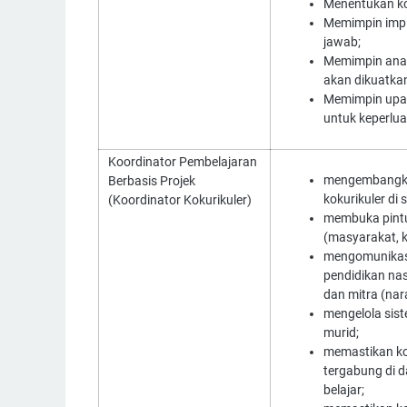
Menentukan koo
Memimpin impl
jawab;
Memimpin anali
akan dikuatkan
Memimpin upay
untuk keperlua
Koordinator Pembelajaran
mengembangka
Berbasis Projek
kokurikuler di
(Koordinator Kokurikuler)
membuka pintu
(masyarakat, ko
mengomunikasik
pendidikan nas
dan mitra (nar
mengelola sist
murid;
memastikan kol
tergabung di d
belajar;