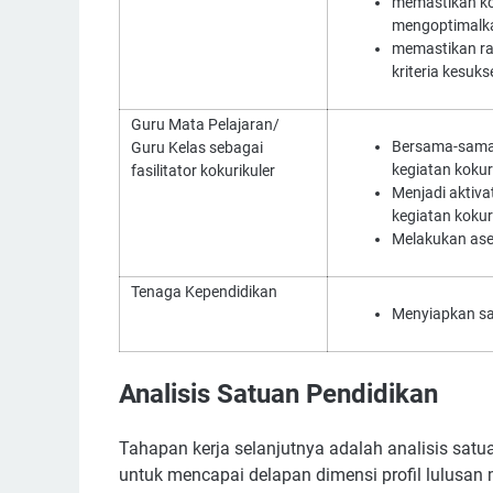
memastikan kok
mengoptimalkan
memastikan ra
kriteria kesuk
Guru Mata Pelajaran/
Bersama-sama
Guru Kelas sebagai
kegiatan kokuri
fasilitator kokurikuler
Menjadi aktiva
kegiatan kokuri
Melakukan ase
Tenaga Kependidikan
Menyiapkan sa
Analisis Satuan Pendidikan
Tahapan kerja selanjutnya adalah analisis satua
untuk mencapai delapan dimensi profil lulusan