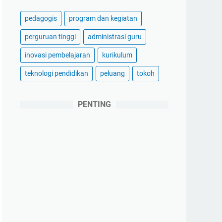
pedagogis
program dan kegiatan
perguruan tinggi
administrasi guru
inovasi pembelajaran
kurikulum
teknologi pendidikan
peluang
tokoh
PENTING