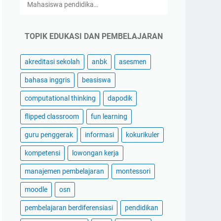
Mahasiswa pendidika…
TOPIK EDUKASI DAN PEMBELAJARAN
akreditasi sekolah
anbk
asesmen
bahasa inggris
beasiswa
computational thinking
dapodik
flipped classroom
fun learning
guru penggerak
informasi
kokurikuler
kompetensi
lowongan kerja
manajemen pembelajaran
montessori
moodle
osn
pembelajaran berdiferensiasi
pendidikan