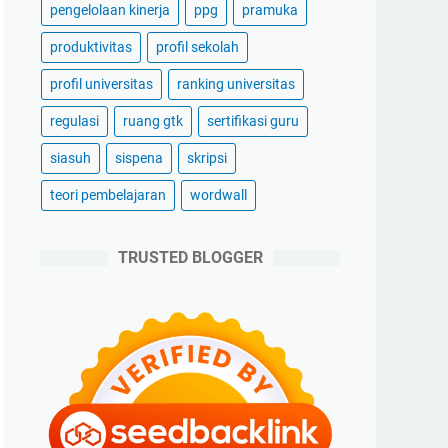
pengelolaan kinerja
ppg
pramuka
produktivitas
profil sekolah
profil universitas
ranking universitas
regulasi
ruang gtk
sertifikasi guru
siasuh
sispena
skripsi
teori pembelajaran
wordwall
TRUSTED BLOGGER