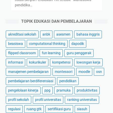
pendidika…
TOPIK EDUKASI DAN PEMBELAJARAN
akreditasi sekolah
anbk
asesmen
bahasa inggris
beasiswa
computational thinking
dapodik
flipped classroom
fun learning
guru penggerak
informasi
kokurikuler
kompetensi
lowongan kerja
manajemen pembelajaran
montessori
moodle
osn
pembelajaran berdiferensiasi
pendidikan
pengelolaan kinerja
ppg
pramuka
produktivitas
profil sekolah
profil universitas
ranking universitas
regulasi
ruang gtk
sertifikasi guru
siasuh