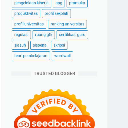
pengelolaan kinerja
ppg
pramuka
produktivitas
profil sekolah
profil universitas
ranking universitas
regulasi
ruang gtk
sertifikasi guru
siasuh
sispena
skripsi
teori pembelajaran
wordwall
TRUSTED BLOGGER