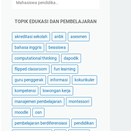
Mahasiswa pendidika…
TOPIK EDUKASI DAN PEMBELAJARAN
akreditasi sekolah
anbk
asesmen
bahasa inggris
beasiswa
computational thinking
dapodik
flipped classroom
fun learning
guru penggerak
informasi
kokurikuler
kompetensi
lowongan kerja
manajemen pembelajaran
montessori
moodle
osn
pembelajaran berdiferensiasi
pendidikan