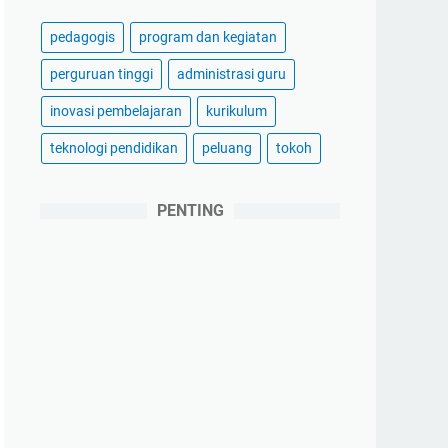
pedagogis
program dan kegiatan
perguruan tinggi
administrasi guru
inovasi pembelajaran
kurikulum
teknologi pendidikan
peluang
tokoh
PENTING