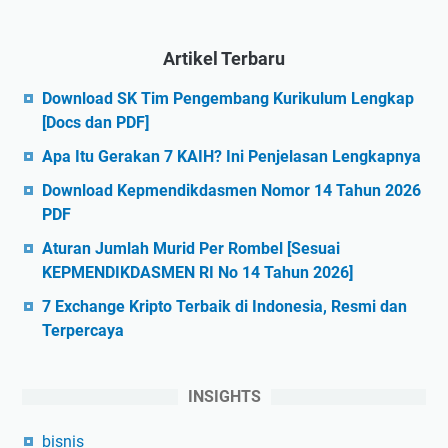
Artikel Terbaru
Download SK Tim Pengembang Kurikulum Lengkap
[Docs dan PDF]
Apa Itu Gerakan 7 KAIH? Ini Penjelasan Lengkapnya
Download Kepmendikdasmen Nomor 14 Tahun 2026
PDF
Aturan Jumlah Murid Per Rombel [Sesuai
KEPMENDIKDASMEN RI No 14 Tahun 2026]
7 Exchange Kripto Terbaik di Indonesia, Resmi dan
Terpercaya
INSIGHTS
bisnis