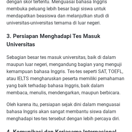
dengan skor tertentu. Menguasai bahasa Inggris
membuka peluang lebih besar bagi siswa untuk
mendapatkan beasiswa dan melanjutkan studi di
universitas-universitas ternama di luar negeri.
3. Persiapan Menghadapi Tes Masuk
Universitas
Sebagian besar tes masuk universitas, baik di dalam
maupun luar negeri, mengandung bagian yang menguji
kemampuan bahasa Inggris. Tes-tes seperti SAT, TOEFL,
atau IELTS mengharuskan peserta memiliki pemahaman
yang baik terhadap bahasa Inggris, baik dalam
membaca, menulis, mendengarkan, maupun berbicara.
Oleh karena itu, persiapan sejak dini dalam menguasai
bahasa Inggris akan sangat membantu siswa dalam
menghadapi tes-tes tersebut dengan lebih percaya diri.
4. Komunikasi dan Kerjasama Internasional