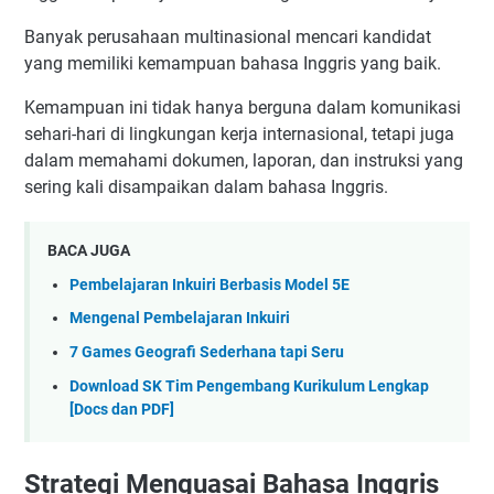
Banyak perusahaan multinasional mencari kandidat
yang memiliki kemampuan bahasa Inggris yang baik.
Kemampuan ini tidak hanya berguna dalam komunikasi
sehari-hari di lingkungan kerja internasional, tetapi juga
dalam memahami dokumen, laporan, dan instruksi yang
sering kali disampaikan dalam bahasa Inggris.
BACA JUGA
Pembelajaran Inkuiri Berbasis Model 5E
Mengenal Pembelajaran Inkuiri
7 Games Geografi Sederhana tapi Seru
Download SK Tim Pengembang Kurikulum Lengkap
[Docs dan PDF]
Strategi Menguasai Bahasa Inggris