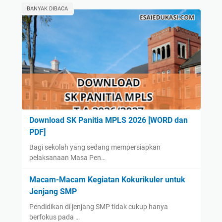
BANYAK DIBACA
Download SK Panitia MPLS 2026 [WORD dan
PDF]
Bagi sekolah yang sedang mempersiapkan
pelaksanaan Masa Pen…
Macam-Macam Kegiatan Kokurikuler untuk
Jenjang SMP
Pendidikan di jenjang SMP tidak cukup hanya
berfokus pada …