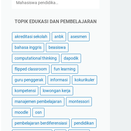
Mahasiswa pendidika…
TOPIK EDUKASI DAN PEMBELAJARAN
akreditasi sekolah
anbk
asesmen
bahasa inggris
beasiswa
computational thinking
dapodik
flipped classroom
fun learning
guru penggerak
informasi
kokurikuler
kompetensi
lowongan kerja
manajemen pembelajaran
montessori
moodle
osn
pembelajaran berdiferensiasi
pendidikan