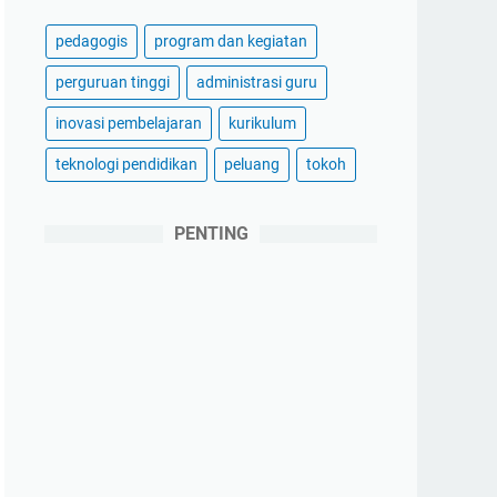
pedagogis
program dan kegiatan
perguruan tinggi
administrasi guru
inovasi pembelajaran
kurikulum
teknologi pendidikan
peluang
tokoh
PENTING