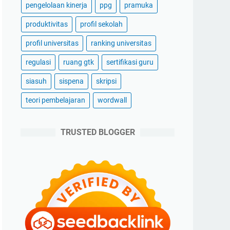
pengelolaan kinerja
ppg
pramuka
produktivitas
profil sekolah
profil universitas
ranking universitas
regulasi
ruang gtk
sertifikasi guru
siasuh
sispena
skripsi
teori pembelajaran
wordwall
TRUSTED BLOGGER