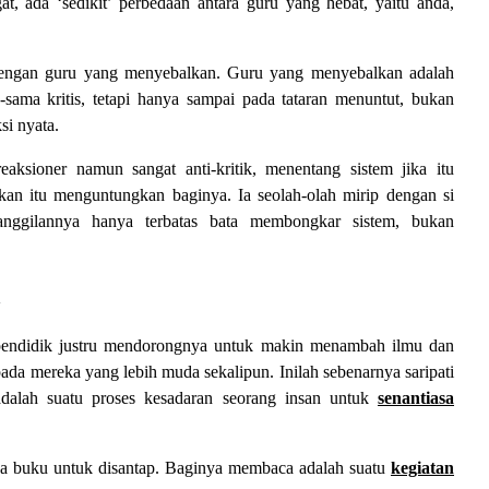
at, ada ‘sedikit’ perbedaan antara guru yang hebat, yaitu anda,
 dengan guru yang menyebalkan. Guru yang menyebalkan adalah
sama kritis, tetapi hanya sampai pada tataran menuntut, bukan
si nyata.
ksioner namun sangat anti-kritik, menentang sistem jika itu
lkan itu menguntungkan baginya. Ia seolah-olah mirip dengan si
panggilannya hanya terbatas bata membongkar sistem, bukan
n
 pendidik justru mendorongnya untuk makin menambah ilmu dan
da mereka yang lebih muda sekalipun. Inilah sebenarnya saripati
 adalah suatu proses kesadaran seorang insan untuk
senantiasa
da buku untuk disantap. Baginya membaca adalah suatu
kegiatan