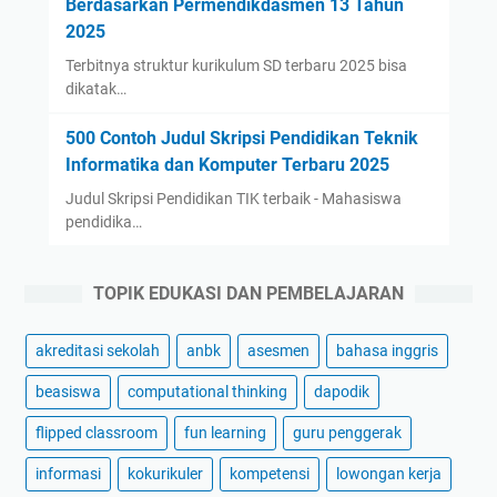
Berdasarkan Permendikdasmen 13 Tahun
2025
Terbitnya struktur kurikulum SD terbaru 2025 bisa
dikatak…
500 Contoh Judul Skripsi Pendidikan Teknik
Informatika dan Komputer Terbaru 2025
Judul Skripsi Pendidikan TIK terbaik - Mahasiswa
pendidika…
TOPIK EDUKASI DAN PEMBELAJARAN
akreditasi sekolah
anbk
asesmen
bahasa inggris
beasiswa
computational thinking
dapodik
flipped classroom
fun learning
guru penggerak
informasi
kokurikuler
kompetensi
lowongan kerja