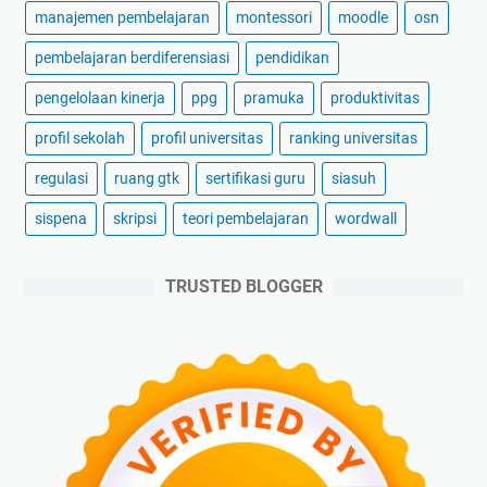
manajemen pembelajaran
montessori
moodle
osn
pembelajaran berdiferensiasi
pendidikan
pengelolaan kinerja
ppg
pramuka
produktivitas
profil sekolah
profil universitas
ranking universitas
regulasi
ruang gtk
sertifikasi guru
siasuh
sispena
skripsi
teori pembelajaran
wordwall
TRUSTED BLOGGER