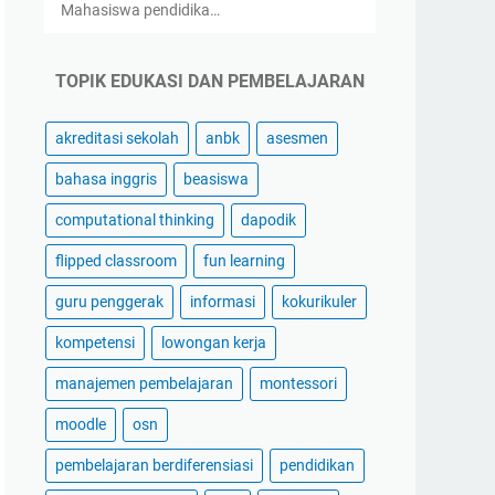
Mahasiswa pendidika…
TOPIK EDUKASI DAN PEMBELAJARAN
akreditasi sekolah
anbk
asesmen
bahasa inggris
beasiswa
computational thinking
dapodik
flipped classroom
fun learning
guru penggerak
informasi
kokurikuler
kompetensi
lowongan kerja
manajemen pembelajaran
montessori
moodle
osn
pembelajaran berdiferensiasi
pendidikan