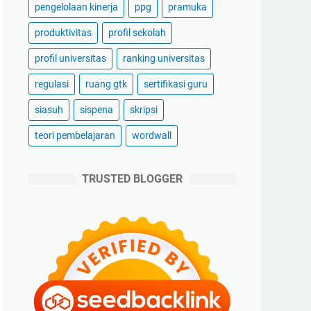
pengelolaan kinerja
ppg
pramuka
produktivitas
profil sekolah
profil universitas
ranking universitas
regulasi
ruang gtk
sertifikasi guru
siasuh
sispena
skripsi
teori pembelajaran
wordwall
TRUSTED BLOGGER