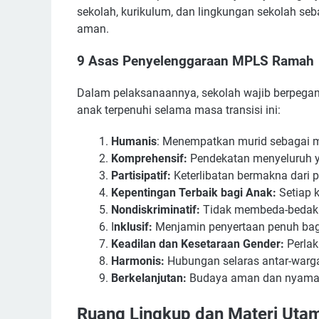
sekolah, kurikulum, dan lingkungan sekolah s
aman.
9 Asas Penyelenggaraan MPLS Ramah
Dalam pelaksanaannya, sekolah wajib berpega
anak terpenuhi selama masa transisi ini:
Humanis
: Menempatkan murid sebagai m
Komprehensif:
Pendekatan menyeluruh y
Partisipatif:
Keterlibatan bermakna dari 
Kepentingan Terbaik bagi Anak:
Setiap 
Nondiskriminatif:
Tidak membeda-bedakan
I
nklusif:
Menjamin penyertaan penuh bagi
Keadilan dan Kesetaraan Gender:
Perlak
Harmonis:
Hubungan selaras antar-warga
Berkelanjutan:
Budaya aman dan nyaman h
Ruang Lingkup dan Materi Ut