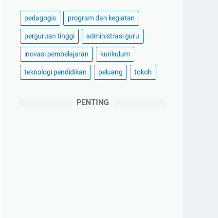
pedagogis
program dan kegiatan
perguruan tinggi
administrasi guru
inovasi pembelajaran
kurikulum
teknologi pendidikan
peluang
tokoh
PENTING