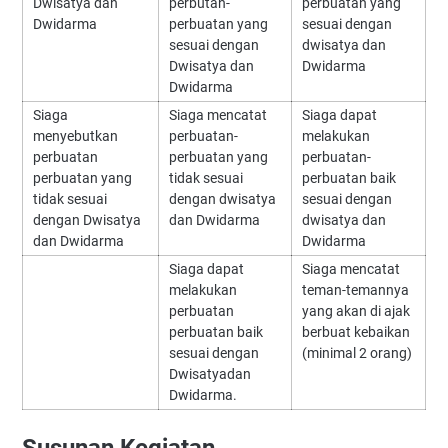
Dwisatya dan
perbutan-
perbuatan yang
Dwidarma
perbuatan yang
sesuai dengan
sesuai dengan
dwisatya dan
Dwisatya dan
Dwidarma
Dwidarma
Siaga
Siaga mencatat
Siaga dapat
menyebutkan
perbuatan-
melakukan
perbuatan
perbuatan yang
perbuatan-
perbuatan yang
tidak sesuai
perbuatan baik
tidak sesuai
dengan dwisatya
sesuai dengan
dengan Dwisatya
dan Dwidarma
dwisatya dan
dan Dwidarma
Dwidarma
Siaga dapat
Siaga mencatat
melakukan
teman-temannya
perbuatan
yang akan di ajak
perbuatan baik
berbuat kebaikan
sesuai dengan
(minimal 2 orang)
Dwisatyadan
Dwidarma.
Susunan Kegiatan