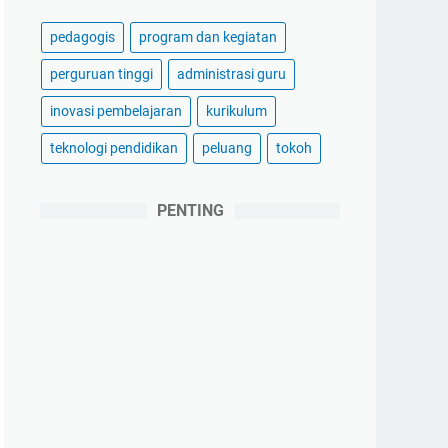
pedagogis
program dan kegiatan
perguruan tinggi
administrasi guru
inovasi pembelajaran
kurikulum
teknologi pendidikan
peluang
tokoh
PENTING