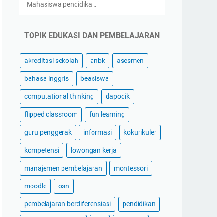
Mahasiswa pendidika…
TOPIK EDUKASI DAN PEMBELAJARAN
akreditasi sekolah
anbk
asesmen
bahasa inggris
beasiswa
computational thinking
dapodik
flipped classroom
fun learning
guru penggerak
informasi
kokurikuler
kompetensi
lowongan kerja
manajemen pembelajaran
montessori
moodle
osn
pembelajaran berdiferensiasi
pendidikan