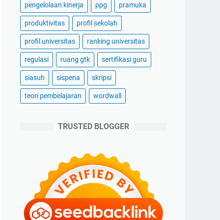
pengelolaan kinerja
ppg
pramuka
produktivitas
profil sekolah
profil universitas
ranking universitas
regulasi
ruang gtk
sertifikasi guru
siasuh
sispena
skripsi
teori pembelajaran
wordwall
TRUSTED BLOGGER