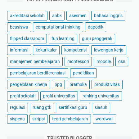
akreditasi sekolah
anbk
asesmen
bahasa inggris
beasiswa
computational thinking
dapodik
flipped classroom
fun learning
guru penggerak
informasi
kokurikuler
kompetensi
lowongan kerja
manajemen pembelajaran
montessori
moodle
osn
pembelajaran berdiferensiasi
pendidikan
pengelolaan kinerja
ppg
pramuka
produktivitas
profil sekolah
profil universitas
ranking universitas
regulasi
ruang gtk
sertifikasi guru
siasuh
sispena
skripsi
teori pembelajaran
wordwall
TRUSTED BLOGGER