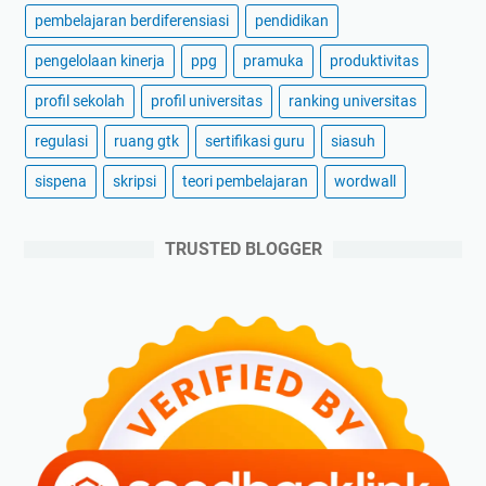
pembelajaran berdiferensiasi
pendidikan
pengelolaan kinerja
ppg
pramuka
produktivitas
profil sekolah
profil universitas
ranking universitas
regulasi
ruang gtk
sertifikasi guru
siasuh
sispena
skripsi
teori pembelajaran
wordwall
TRUSTED BLOGGER