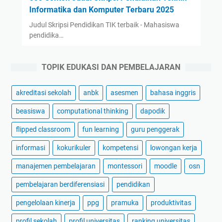
Informatika dan Komputer Terbaru 2025
Judul Skripsi Pendidikan TIK terbaik - Mahasiswa
pendidika…
TOPIK EDUKASI DAN PEMBELAJARAN
akreditasi sekolah
anbk
asesmen
bahasa inggris
beasiswa
computational thinking
dapodik
flipped classroom
fun learning
guru penggerak
informasi
kokurikuler
kompetensi
lowongan kerja
manajemen pembelajaran
montessori
moodle
osn
pembelajaran berdiferensiasi
pendidikan
pengelolaan kinerja
ppg
pramuka
produktivitas
profil sekolah
profil universitas
ranking universitas