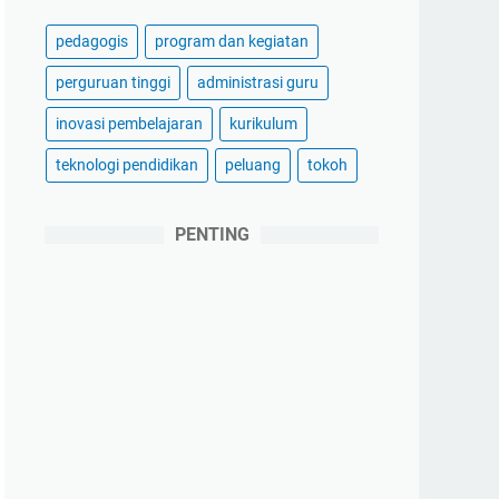
pedagogis
program dan kegiatan
perguruan tinggi
administrasi guru
inovasi pembelajaran
kurikulum
teknologi pendidikan
peluang
tokoh
PENTING