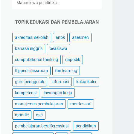
Mahasiswa pendidika…
TOPIK EDUKASI DAN PEMBELAJARAN
akreditasi sekolah
anbk
asesmen
bahasa inggris
beasiswa
computational thinking
dapodik
flipped classroom
fun learning
guru penggerak
informasi
kokurikuler
kompetensi
lowongan kerja
manajemen pembelajaran
montessori
moodle
osn
pembelajaran berdiferensiasi
pendidikan