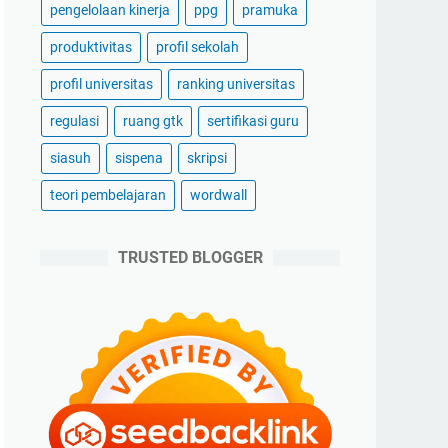
pengelolaan kinerja
ppg
pramuka
produktivitas
profil sekolah
profil universitas
ranking universitas
regulasi
ruang gtk
sertifikasi guru
siasuh
sispena
skripsi
teori pembelajaran
wordwall
TRUSTED BLOGGER