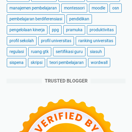
manajemen pembelajaran
montessori
moodle
osn
pembelajaran berdiferensiasi
pendidikan
pengelolaan kinerja
ppg
pramuka
produktivitas
profil sekolah
profil universitas
ranking universitas
regulasi
ruang gtk
sertifikasi guru
siasuh
sispena
skripsi
teori pembelajaran
wordwall
TRUSTED BLOGGER