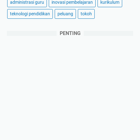
administrasi guru
inovasi pembelajaran
kurikulum
teknologi pendidikan
peluang
tokoh
PENTING