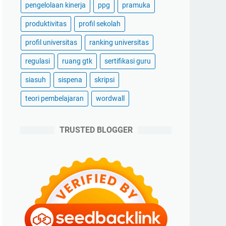
pengelolaan kinerja
ppg
pramuka
produktivitas
profil sekolah
profil universitas
ranking universitas
regulasi
ruang gtk
sertifikasi guru
siasuh
sispena
skripsi
teori pembelajaran
wordwall
TRUSTED BLOGGER