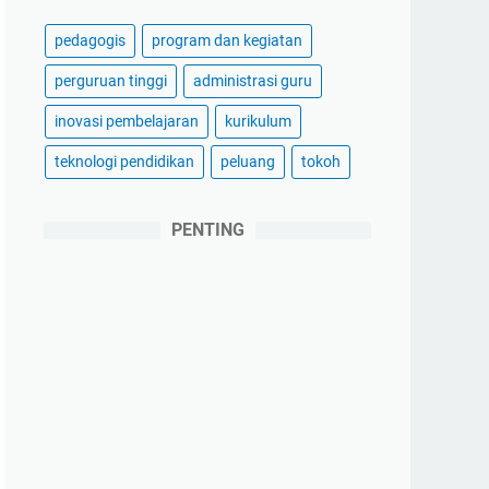
pedagogis
program dan kegiatan
perguruan tinggi
administrasi guru
inovasi pembelajaran
kurikulum
teknologi pendidikan
peluang
tokoh
PENTING