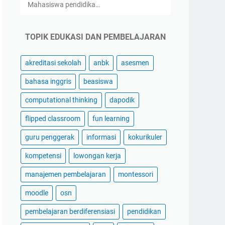
Mahasiswa pendidika…
TOPIK EDUKASI DAN PEMBELAJARAN
akreditasi sekolah
anbk
asesmen
bahasa inggris
beasiswa
computational thinking
dapodik
flipped classroom
fun learning
guru penggerak
informasi
kokurikuler
kompetensi
lowongan kerja
manajemen pembelajaran
montessori
moodle
osn
pembelajaran berdiferensiasi
pendidikan