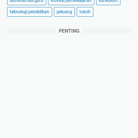
administrasi guru
inovasi pembelajaran
kurikulum
teknologi pendidikan
peluang
tokoh
PENTING