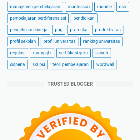
manajemen pembelajaran
montessori
moodle
osn
pembelajaran berdiferensiasi
pendidikan
pengelolaan kinerja
ppg
pramuka
produktivitas
profil sekolah
profil universitas
ranking universitas
regulasi
ruang gtk
sertifikasi guru
siasuh
sispena
skripsi
teori pembelajaran
wordwall
TRUSTED BLOGGER