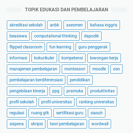
TOPIK EDUKASI DAN PEMBELAJARAN
akreditasi sekolah
anbk
asesmen
bahasa inggris
beasiswa
computational thinking
dapodik
flipped classroom
fun learning
guru penggerak
informasi
kokurikuler
kompetensi
lowongan kerja
manajemen pembelajaran
montessori
moodle
osn
pembelajaran berdiferensiasi
pendidikan
pengelolaan kinerja
ppg
pramuka
produktivitas
profil sekolah
profil universitas
ranking universitas
regulasi
ruang gtk
sertifikasi guru
siasuh
sispena
skripsi
teori pembelajaran
wordwall