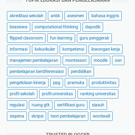
TOPIK EDUKASI DAN PEMBELAJARAN
akreditasi sekolah
anbk
asesmen
bahasa inggris
beasiswa
computational thinking
dapodik
flipped classroom
fun learning
guru penggerak
informasi
kokurikuler
kompetensi
lowongan kerja
manajemen pembelajaran
montessori
moodle
osn
pembelajaran berdiferensiasi
pendidikan
pengelolaan kinerja
ppg
pramuka
produktivitas
profil sekolah
profil universitas
ranking universitas
regulasi
ruang gtk
sertifikasi guru
siasuh
sispena
skripsi
teori pembelajaran
wordwall
TRUSTED BLOGGER