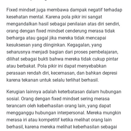
Fixed mindset juga membawa dampak negatif terhadap
kesehatan mental. Karena pola pikir ini sangat
mengandalkan hasil sebagai penilaian atas diri sendiri,
orang dengan fixed mindset cenderung merasa tidak
berharga atau gagal jika mereka tidak mencapai
kesuksesan yang diinginkan. Kegagalan, yang
seharusnya menjadi bagian dari proses pembelajaran,
dilihat sebagai bukti bahwa mereka tidak cukup pintar
atau berbakat. Pola pikir ini dapat menyebabkan
perasaan rendah diri, kecemasan, dan bahkan depresi
karena tekanan untuk selalu terlihat berhasil.
Kerugian lainnya adalah keterbatasan dalam hubungan
sosial. Orang dengan fixed mindset sering merasa
terancam oleh keberhasilan orang lain, yang dapat
mengganggu hubungan interpersonal. Mereka mungkin
merasa iri atau kompetitif ketika melihat orang lain
berhasil, karena mereka melihat keberhasilan sebagai