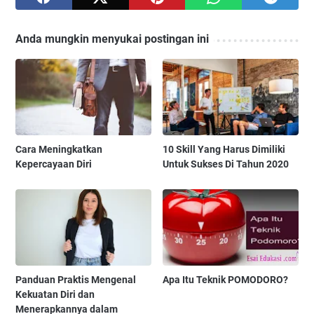
Anda mungkin menyukai postingan ini
Cara Meningkatkan
10 Skill Yang Harus Dimiliki
Kepercayaan Diri
Untuk Sukses Di Tahun 2020
Panduan Praktis Mengenal
Apa Itu Teknik POMODORO?
Kekuatan Diri dan
Menerapkannya dalam