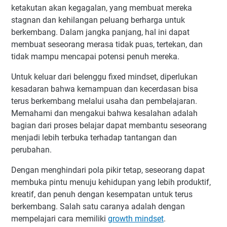
ketakutan akan kegagalan, yang membuat mereka
stagnan dan kehilangan peluang berharga untuk
berkembang. Dalam jangka panjang, hal ini dapat
membuat seseorang merasa tidak puas, tertekan, dan
tidak mampu mencapai potensi penuh mereka.
Untuk keluar dari belenggu fixed mindset, diperlukan
kesadaran bahwa kemampuan dan kecerdasan bisa
terus berkembang melalui usaha dan pembelajaran.
Memahami dan mengakui bahwa kesalahan adalah
bagian dari proses belajar dapat membantu seseorang
menjadi lebih terbuka terhadap tantangan dan
perubahan.
Dengan menghindari pola pikir tetap, seseorang dapat
membuka pintu menuju kehidupan yang lebih produktif,
kreatif, dan penuh dengan kesempatan untuk terus
berkembang. Salah satu caranya adalah dengan
mempelajari cara memiliki
growth mindset
.