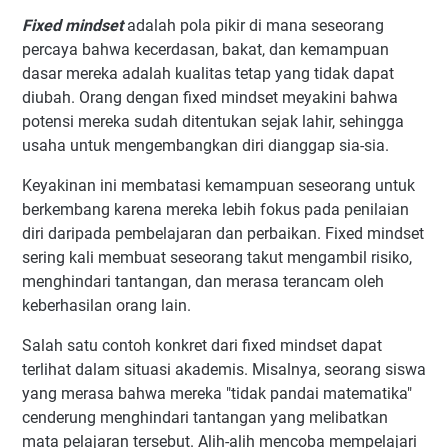
Fixed mindset
adalah pola pikir di mana seseorang
percaya bahwa kecerdasan, bakat, dan kemampuan
dasar mereka adalah kualitas tetap yang tidak dapat
diubah. Orang dengan fixed mindset meyakini bahwa
potensi mereka sudah ditentukan sejak lahir, sehingga
usaha untuk mengembangkan diri dianggap sia-sia.
Keyakinan ini membatasi kemampuan seseorang untuk
berkembang karena mereka lebih fokus pada penilaian
diri daripada pembelajaran dan perbaikan. Fixed mindset
sering kali membuat seseorang takut mengambil risiko,
menghindari tantangan, dan merasa terancam oleh
keberhasilan orang lain.
Salah satu contoh konkret dari fixed mindset dapat
terlihat dalam situasi akademis. Misalnya, seorang siswa
yang merasa bahwa mereka "tidak pandai matematika"
cenderung menghindari tantangan yang melibatkan
mata pelajaran tersebut. Alih-alih mencoba mempelajari