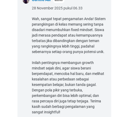
28 November 2025 pukul 06.33
Wah, sangat tepat pengamatan Anda! Sistem
perangkingan di kelas memang sering tanpa
disadari menumbuhkan fixed mindset. Siswa
jadi merasa pendapat atau kemampuannya
terbatas jika dibandingkan dengan teman
yang rangkingnya lebih tinggi, padahal
sebenarnya setiap orang punya potensi unik.
Inilah pentingnya membangun growth
mindset sejak dini, agar siswa berani
berpendapat, mencoba hal baru, dan melihat
kesalahan atau perbedaan sebagai
kesempatan belajar, bukan tanda gagal.
Dengan pola pikir yang terbuka,
perkembangan diri bisa lebih optimal, dan
rasa percaya diri juga tetap terjaga. Terima
kasih sudah berbagi pengalaman yang
sangat insightful!