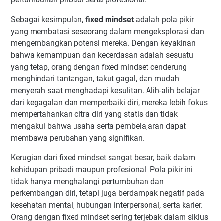
Sebagai kesimpulan,
fixed mindset
adalah pola pikir
yang membatasi seseorang dalam mengeksplorasi dan
mengembangkan potensi mereka. Dengan keyakinan
bahwa kemampuan dan kecerdasan adalah sesuatu
yang tetap, orang dengan fixed mindset cenderung
menghindari tantangan, takut gagal, dan mudah
menyerah saat menghadapi kesulitan. Alih-alih belajar
dari kegagalan dan memperbaiki diri, mereka lebih fokus
mempertahankan citra diri yang statis dan tidak
mengakui bahwa usaha serta pembelajaran dapat
membawa perubahan yang signifikan.
Kerugian dari fixed mindset sangat besar, baik dalam
kehidupan pribadi maupun profesional. Pola pikir ini
tidak hanya menghalangi pertumbuhan dan
perkembangan diri, tetapi juga berdampak negatif pada
kesehatan mental, hubungan interpersonal, serta karier.
Orang dengan fixed mindset sering terjebak dalam siklus