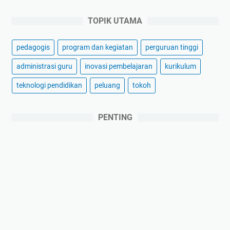
TOPIK UTAMA
pedagogis
program dan kegiatan
perguruan tinggi
administrasi guru
inovasi pembelajaran
kurikulum
teknologi pendidikan
peluang
tokoh
PENTING