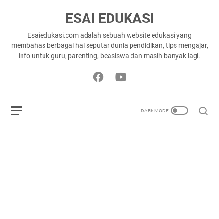
ESAI EDUKASI
Esaiedukasi.com adalah sebuah website edukasi yang
membahas berbagai hal seputar dunia pendidikan, tips mengajar,
info untuk guru, parenting, beasiswa dan masih banyak lagi.