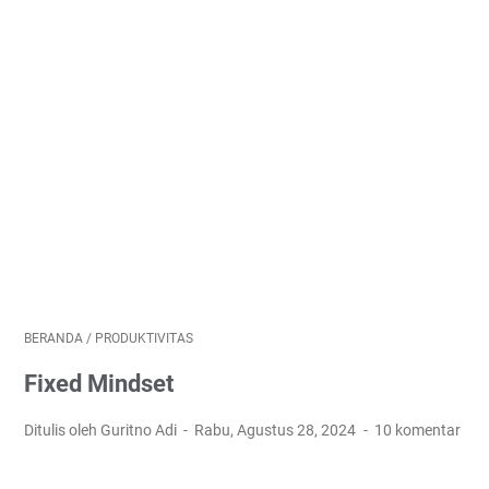
BERANDA
/
PRODUKTIVITAS
Fixed Mindset
Ditulis oleh Guritno Adi
Rabu, Agustus 28, 2024
10 komentar