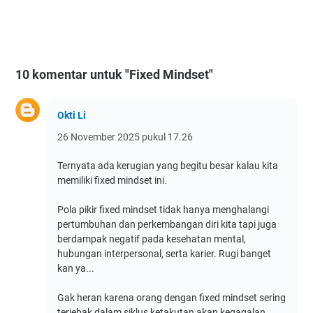
10 komentar untuk "Fixed Mindset"
Okti Li
26 November 2025 pukul 17.26
Ternyata ada kerugian yang begitu besar kalau kita
memiliki fixed mindset ini.
Pola pikir fixed mindset tidak hanya menghalangi
pertumbuhan dan perkembangan diri kita tapi juga
berdampak negatif pada kesehatan mental,
hubungan interpersonal, serta karier. Rugi banget
kan ya...
Gak heran karena orang dengan fixed mindset sering
terjebak dalam siklus ketakutan akan kegagalan,