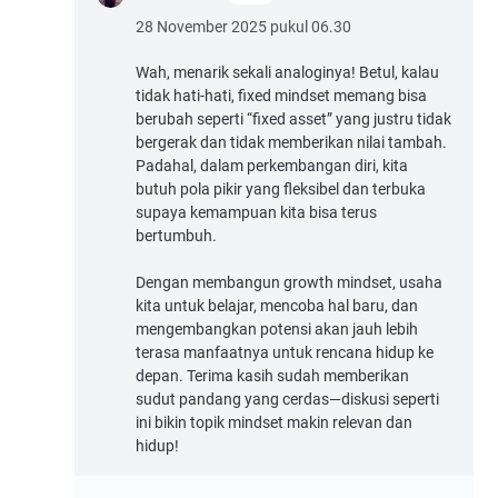
28 November 2025 pukul 06.30
Wah, menarik sekali analoginya! Betul, kalau
tidak hati-hati, fixed mindset memang bisa
berubah seperti “fixed asset” yang justru tidak
bergerak dan tidak memberikan nilai tambah.
Padahal, dalam perkembangan diri, kita
butuh pola pikir yang fleksibel dan terbuka
supaya kemampuan kita bisa terus
bertumbuh.
Dengan membangun growth mindset, usaha
kita untuk belajar, mencoba hal baru, dan
mengembangkan potensi akan jauh lebih
terasa manfaatnya untuk rencana hidup ke
depan. Terima kasih sudah memberikan
sudut pandang yang cerdas—diskusi seperti
ini bikin topik mindset makin relevan dan
hidup!