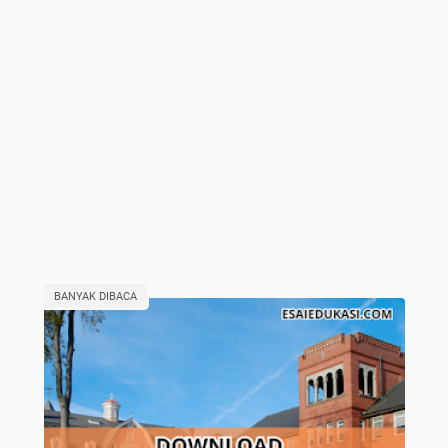
BANYAK DIBACA