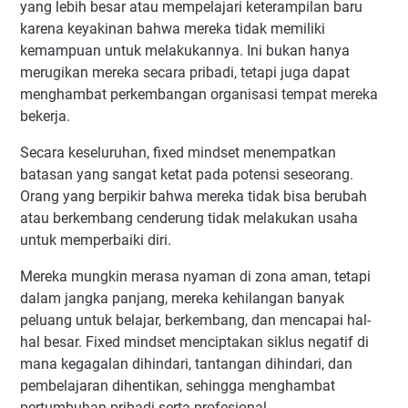
yang lebih besar atau mempelajari keterampilan baru
karena keyakinan bahwa mereka tidak memiliki
kemampuan untuk melakukannya. Ini bukan hanya
merugikan mereka secara pribadi, tetapi juga dapat
menghambat perkembangan organisasi tempat mereka
bekerja.
Secara keseluruhan, fixed mindset menempatkan
batasan yang sangat ketat pada potensi seseorang.
Orang yang berpikir bahwa mereka tidak bisa berubah
atau berkembang cenderung tidak melakukan usaha
untuk memperbaiki diri.
Mereka mungkin merasa nyaman di zona aman, tetapi
dalam jangka panjang, mereka kehilangan banyak
peluang untuk belajar, berkembang, dan mencapai hal-
hal besar. Fixed mindset menciptakan siklus negatif di
mana kegagalan dihindari, tantangan dihindari, dan
pembelajaran dihentikan, sehingga menghambat
pertumbuhan pribadi serta profesional.