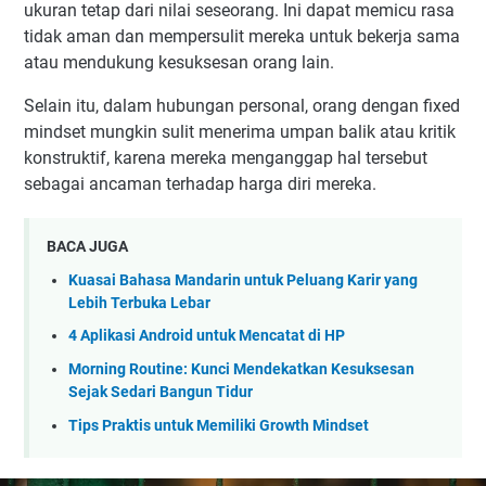
ukuran tetap dari nilai seseorang. Ini dapat memicu rasa
tidak aman dan mempersulit mereka untuk bekerja sama
atau mendukung kesuksesan orang lain.
Selain itu, dalam hubungan personal, orang dengan fixed
mindset mungkin sulit menerima umpan balik atau kritik
konstruktif, karena mereka menganggap hal tersebut
sebagai ancaman terhadap harga diri mereka.
BACA JUGA
Kuasai Bahasa Mandarin untuk Peluang Karir yang
Lebih Terbuka Lebar
4 Aplikasi Android untuk Mencatat di HP
Morning Routine: Kunci Mendekatkan Kesuksesan
Sejak Sedari Bangun Tidur
Tips Praktis untuk Memiliki Growth Mindset