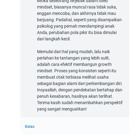
ketika seseorang terjebak dalam fixed
mindset, biasanya muncul rasa tidak suka,
enggan mencoba, dan akhirnya tidak mau
berjuang. Padahal, seperti yang disampaikan
psikolog yang pernah mendampingi anak
Anda, perubahan pola pikir itu bisa dimulai
dari langkah kecil.
Memulai dari hal yang mudah, lalu naik
perlahan ke tantangan yang lebih sulit,
adalah cara efektif membangun growth
mindset. Proses yang konsisten seperti itu
membuat otak terbiasa melihat usaha
sebagai bagian alami dari perkembangan diri.
Insyaallah, dengan pendekatan bertahap dan
penuh kesabaran, hasilnya akan terlihat.
Terima kasih sudah menambahkan perspektif
yang sangat menguatkan!
Balas