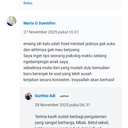
Balas
Maria G Soemitro
27 November 2025 pukul 10.01
emang sih kalo udah fixed mindset jadinya gak suka
dan akhirnya gak mau berjuang
Saya inget tips seorang psikolog waktu sedang
ngedampingin anak saya
sebaiknya mulai dari yang mudah dulu kemudian
baru beranjak ke soal yang lebih susah
kerjakan secara konsisten. insyaallah akan berhasil
Guritno Adi
28 November 2025 pukul 06.31
Terima kasih sudah berbagi pengalaman
yang sangat berharga, Mbak. Betul sekali,