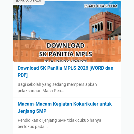
BANYAK DIBACA
Download SK Panitia MPLS 2026 [WORD dan
PDF]
Bagi sekolah yang sedang mempersiapkan
pelaksanaan Masa Pen…
Macam-Macam Kegiatan Kokurikuler untuk
Jenjang SMP
Pendidikan di jenjang SMP tidak cukup hanya
berfokus pada …