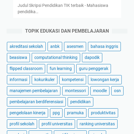
Judul Skripsi Pendidikan TIK terbaik - Mahasiswa
pendidika…
TOPIK EDUKASI DAN PEMBELAJARAN
akreditasi sekolah
anbk
asesmen
bahasa inggris
beasiswa
computational thinking
dapodik
flipped classroom
fun learning
guru penggerak
informasi
kokurikuler
kompetensi
lowongan kerja
manajemen pembelajaran
montessori
moodle
osn
pembelajaran berdiferensiasi
pendidikan
pengelolaan kinerja
ppg
pramuka
produktivitas
profil sekolah
profil universitas
ranking universitas