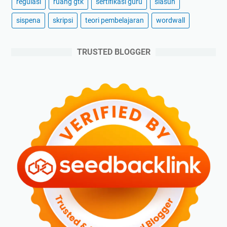
regulasi
ruang gtk
sertifikasi guru
siasuh
sispena
skripsi
teori pembelajaran
wordwall
TRUSTED BLOGGER