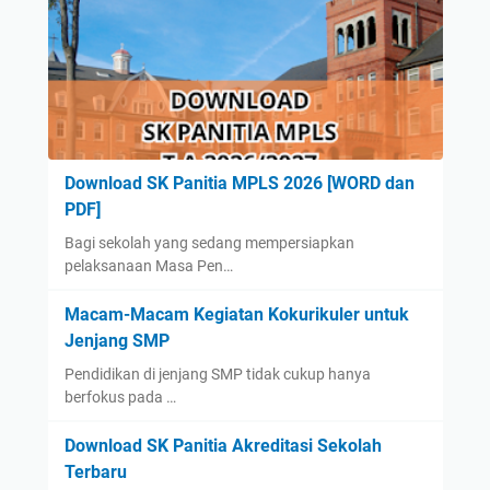
u
I
z
i
n
U
s
Download SK Panitia MPLS 2026 [WORD dan
a
PDF]
h
Bagi sekolah yang sedang mempersiapkan
a
pelaksanaan Masa Pen…
?
Macam-Macam Kegiatan Kokurikuler untuk
Jenjang SMP
Pendidikan di jenjang SMP tidak cukup hanya
berfokus pada …
Download SK Panitia Akreditasi Sekolah
Terbaru