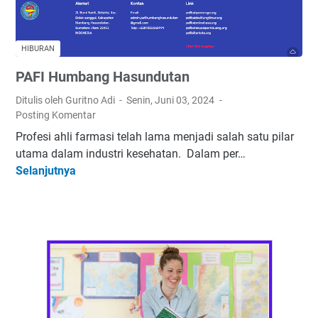
HIBURAN
PAFI Humbang Hasundutan
Ditulis oleh Guritno Adi
Senin, Juni 03, 2024
Posting Komentar
Profesi ahli farmasi telah lama menjadi salah satu pilar
utama dalam industri kesehatan. Dalam per…
Selanjutnya
P
A
F
I
H
u
m
b
a