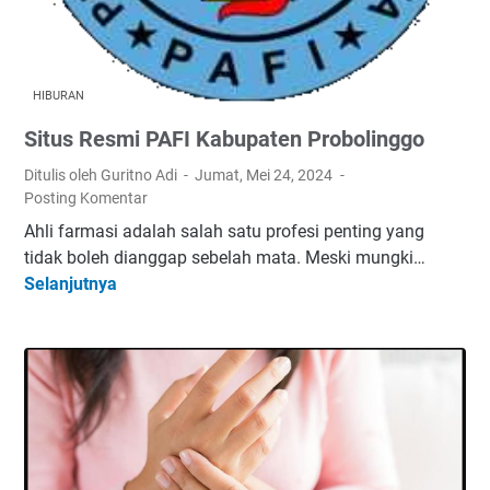
e
t
s
T
e
e
n
HIBURAN
n
t
s
Situs Resmi PAFI Kabupaten Probolinggo
T
e
e
Ditulis oleh Guritno Adi
Jumat, Mei 24, 2024
P
n
Posting Komentar
a
s
d
Ahli farmasi adalah salah satu profesi penting yang
e
a
tidak boleh dianggap sebelah mata. Meski mungki…
S
Selanjutnya
S
i
i
s
t
w
u
a
s
R
e
s