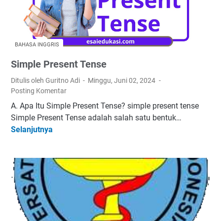
a
J
j
a
a
w
r
a
BAHASA INGGRIS
k
b
Simple Present Tense
a
a
n
n
Ditulis oleh Guritno Adi
Minggu, Juni 02, 2024
S
Posting Komentar
i
A. Apa Itu Simple Present Tense? simple present tense
m
Simple Present Tense adalah salah satu bentuk…
p
Selanjutnya
S
l
i
e
m
P
p
r
l
e
e
s
P
e
r
n