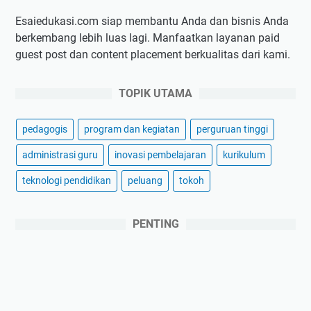
n
a
k
j
Esaiedukasi.com siap membantu Anda dan bisnis Anda
a
a
berkembang lebih luas lagi. Manfaatkan layanan paid
n
r
guest post dan content placement berkualitas dari kami.
J
A
a
n
TOPIK UTAMA
s
a
a
k
pedagogis
program dan kegiatan
perguruan tinggi
L
,
a
A
administrasi guru
inovasi pembelajaran
kurikulum
y
p
teknologi pendidikan
peluang
tokoh
a
a
n
k
a
a
PENTING
n
h
C
B
u
e
r
n
h
a