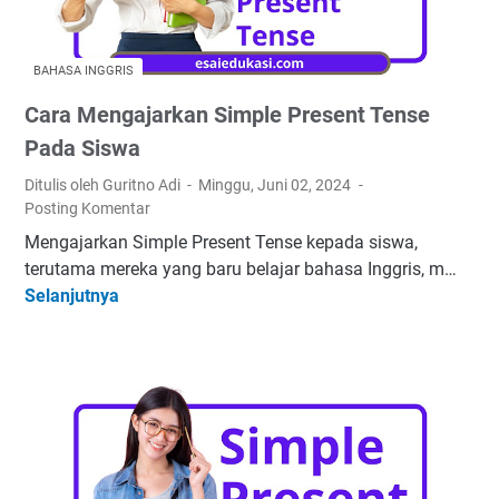
S
i
m
BAHASA INGGRIS
p
Cara Mengajarkan Simple Present Tense
l
e
Pada Siswa
P
Ditulis oleh Guritno Adi
Minggu, Juni 02, 2024
r
Posting Komentar
e
Mengajarkan Simple Present Tense kepada siswa,
s
terutama mereka yang baru belajar bahasa Inggris, m…
e
Selanjutnya
C
n
a
t
r
+
a
K
M
u
e
n
n
c
g
i