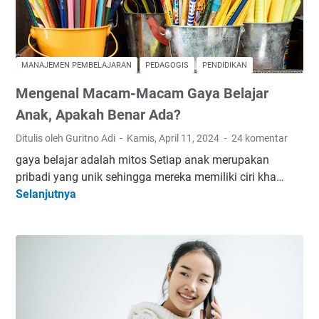
I
o
n
l
i
i
D
n
MANAJEMEN PEMBELAJARAN
PEDAGOGIS
PENDIDIKAN
i
g
Mengenal Macam-Macam Gaya Belajar
a
g
D
o
Anak, Apakah Benar Ada?
a
Ditulis oleh Guritno Adi
Kamis, April 11, 2024
24 komentar
f
gaya belajar adalah mitos Setiap anak merupakan
t
pribadi yang unik sehingga mereka memiliki ciri kha…
a
Selanjutnya
M
r
e
M
n
a
g
k
e
a
n
n
a
a
l
n