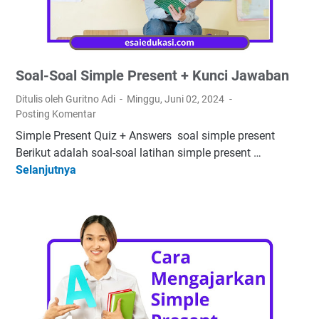
n
g
H
a
Soal-Soal Simple Present + Kunci Jawaban
s
u
Ditulis oleh Guritno Adi
Minggu, Juni 02, 2024
n
Posting Komentar
d
Simple Present Quiz + Answers soal simple present
u
Berikut adalah soal-soal latihan simple present …
t
Selanjutnya
S
a
o
n
a
l
-
S
o
a
l