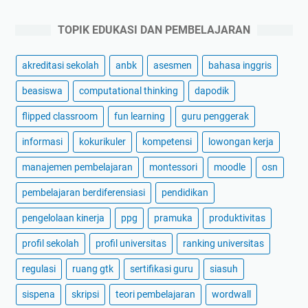
TOPIK EDUKASI DAN PEMBELAJARAN
akreditasi sekolah
anbk
asesmen
bahasa inggris
beasiswa
computational thinking
dapodik
flipped classroom
fun learning
guru penggerak
informasi
kokurikuler
kompetensi
lowongan kerja
manajemen pembelajaran
montessori
moodle
osn
pembelajaran berdiferensiasi
pendidikan
pengelolaan kinerja
ppg
pramuka
produktivitas
profil sekolah
profil universitas
ranking universitas
regulasi
ruang gtk
sertifikasi guru
siasuh
sispena
skripsi
teori pembelajaran
wordwall