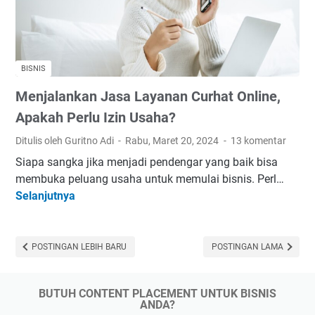
M
P
a
e
c
n
a
y
BISNIS
m
e
Menjalankan Jasa Layanan Curhat Online,
-
b
M
a
Apakah Perlu Izin Usaha?
a
b
Ditulis oleh Guritno Adi
Rabu, Maret 20, 2024
13 komentar
c
A
Siapa sangka jika menjadi pendengar yang baik bisa
a
s
membuka peluang usaha untuk memulai bisnis. Perl…
m
a
Selanjutnya
M
G
m
e
a
U
n
y
r
j
POSTINGAN LEBIH BARU
POSTINGAN LAMA
a
a
a
B
t
l
e
BUTUH CONTENT PLACEMENT UNTUK BISNIS
a
l
ANDA?