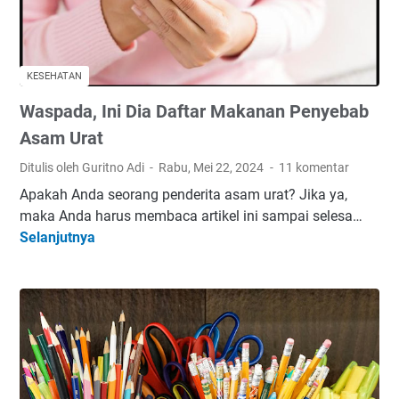
m
i
P
A
KESEHATAN
F
Waspada, Ini Dia Daftar Makanan Penyebab
I
K
Asam Urat
a
Ditulis oleh Guritno Adi
Rabu, Mei 22, 2024
11 komentar
b
Apakah Anda seorang penderita asam urat? Jika ya,
u
maka Anda harus membaca artikel ini sampai selesa…
p
Selanjutnya
W
a
a
t
s
e
p
n
a
P
d
r
a
o
,
b